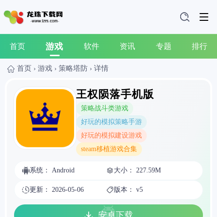
游戏
首页
软件
资讯
专题
排行
首页
›
游戏
›
策略塔防
›
详情
王权陨落手机版
策略战斗类游戏
好玩的模拟策略手游
好玩的模拟建设游戏
steam移植游戏合集
系统： Android
大小： 227.59M
更新： 2026-05-06
版本： v5
安卓下载