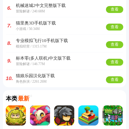
机械迷城2中文完整版下载
6.
查看
冒险解谜 / 240.68M
猫里奥3D手机版下载
7.
查看
小游戏 / 50.34M
专业模拟飞行10手机版下载
8.
查看
模拟经营 / 1315.17M
标本零(多人联机)中文版下载
9.
查看
冒险解谜 / 146.77M
猫娘乐园汉化版下载
10.
查看
角色扮演 / 2261.26M
Currently Latest
本类
最新