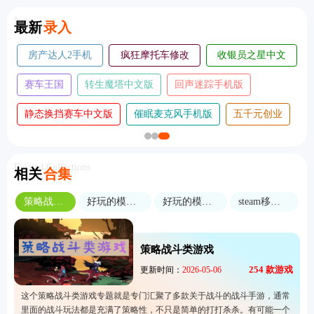
New
最新
录入
手机
善良都市手机
王座守护者手机
房产达人2手机
版
版
版
版
暴走植物园手机版
黄油猫cato手机版
赛车王国
转生
谁淹了我的世界手
指尖战斗家无
静态换挡赛车中文
机版
敌版
Related Collections
相关
合集
策略战斗类游戏
好玩的模拟策略手游
好玩的模拟建设游戏
steam移植游戏合集
策略战斗类游戏
254
款游戏
更新时间：
2026-05-06
这个策略战斗类游戏专题就是专门汇聚了多款关于战斗的战斗手游，通常
里面的战斗玩法都是充满了策略性，不只是简单的打打杀杀。有可能一个