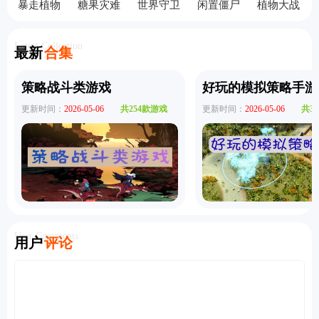
暴走植物
糖果灾难
世界守卫
闲置僵尸
植物大战
园手机版
机关塔防
军无敌版
避难所手
僵尸无双
机版
版
Latest Collection
最新
合集
策略战斗类游戏
好玩的模拟策略手游
更新时间：
2026-05-06
共254款游戏
更新时间：
2026-05-06
共3
User Comments
用户
评论