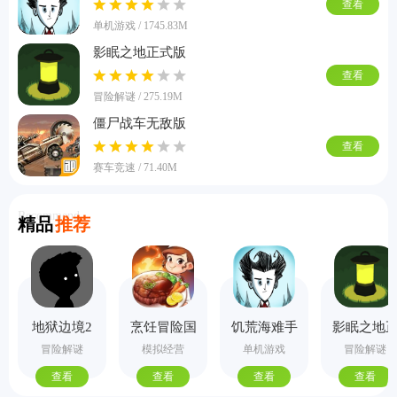
查看
单机游戏 / 1745.83M
影眠之地正式版
查看
冒险解谜 / 275.19M
僵尸战车无敌版
查看
赛车竞速 / 71.40M
Recommend
精品
推荐
地狱边境2
烹饪冒险国
饥荒海难手
影眠之地
手机版
际服
机版
式版
冒险解谜
模拟经营
单机游戏
冒险解谜
查看
查看
查看
查看