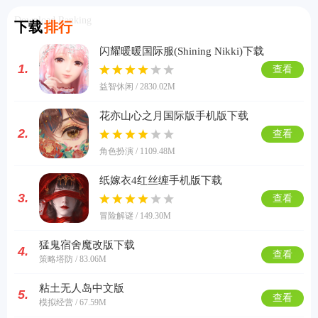
Download Ranking
下载
排行
闪耀暖暖国际服(Shining Nikki)下载
1.
查看
益智休闲 / 2830.02M
花亦山心之月国际版手机版下载
2.
查看
角色扮演 / 1109.48M
纸嫁衣4红丝缠手机版下载
3.
查看
冒险解谜 / 149.30M
猛鬼宿舍魔改版下载
4.
查看
策略塔防 / 83.06M
粘土无人岛中文版
5.
查看
模拟经营 / 67.59M