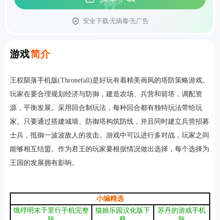
安全下载
无病毒
无广告
首页
Introduction
游戏
简介
王权陨落手机版(Thronefall)是好玩有着精美画风的塔防策略游戏。
玩家在要合理规划经济与防御，建造农场、兵营和箭塔，调配资
源，平衡发展。采用回合制玩法，每种回合都有独特玩法带给玩
家。
只要通过搭建城墙、防御塔构筑防线，并且同时建立兵营招募
士兵，抵御一波波敌人的攻击。
游戏中可以进行多对战，玩家之间
能够相互结盟。作为君王的玩家要根据情况做出选择，每个选择为
王国的发展拥有影响。
小编精选
饿殍明末千里行手机完整
猫娘乐园汉化版下
苏丹的游戏手机
版
载
版