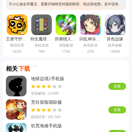
不小心就全军覆没，需要仔细研究对面的阵容、弱点和优势。其中还有大
量特别吸引人的背景故事，整体的玩法内容有一定的挑战性，所以快来选
择其中一个自己喜欢的吧。
王座守护者手机版
转生魔塔中文版
拱廊猎人1.16.2版本
闪乱神乐中文版
异色边缘
模拟经营
单机游戏
冒险解谜
角色扮演
战争策略
492M
79M
175M
83M
1494M
Related Downloads
相关
下载
地狱边境2手机版
查看
冒险解谜 / 24.89M
烹饪冒险国际服
查看
模拟经营 / 209.76M
饥荒海难手机版