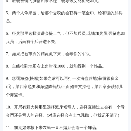
4、教会被偷的脏物如果不还，会导致艾克拒绝加入。
5、两个人争果园，给那个交税的会获得一笔金币。给有理的加兵
员。
6、征兵那里选择演讲会提士气，但不加兵员;花钱加兵员;强征也加
兵员，后面有个兵营进不去。
7、如果把被审判的精灵救下来，会毒你的军队。
8、主线推到地图右上角时花1000，就能得到一个饰品。
9、惩罚海盗(快嘴)如果之后可以再打一次海盗营地(获得很多金
币)，第四章也要和海盗阵营战斗;而如果支持他，第四章会获得几
个海盗卡。
10、开局有颗大树那里选择派斥候亏人，选择直接过去会有一个亏
金币还是亏人的选择。(对应选择会有士气涨跌，但我记不清了)
11、前期如果救下来农民一直不抛弃会给一个饰品。