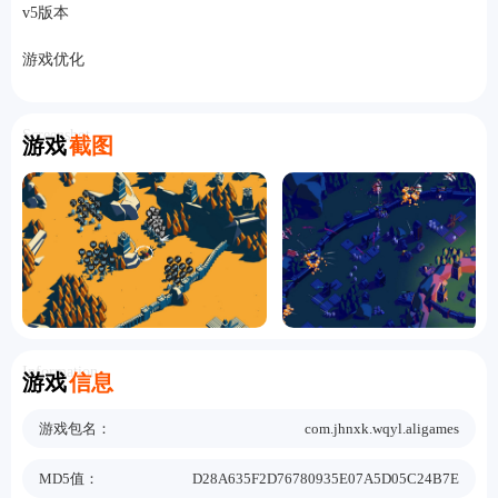
v5版本
游戏优化
Screenshot
游戏
截图
Information
游戏
信息
游戏包名：
com.jhnxk.wqyl.aligames
MD5值：
D28A635F2D76780935E07A5D05C24B7E