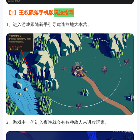
【2】王权陨落手机版
玩法指导
1、进入游戏跟随新手引导建造营地大本营。
排行
角色扮演
小游戏
恋爱养成
沙盒模组
up主自制
赛车竞速
策略塔防
动作射
击
益智休闲
冒险解谜
街机格斗
模拟经营
音乐游戏
单机游戏
战争策略
系统工具
影音播放
游戏辅助
摄影美颜
办公商务
旅游出行
金融理财
娱乐
趣味
新闻阅读
考试学习
AI软件
健康运动
生活购物
地图导航
主题桌面
2、游戏中一但进入夜晚就会有各种敌人来进攻玩家。