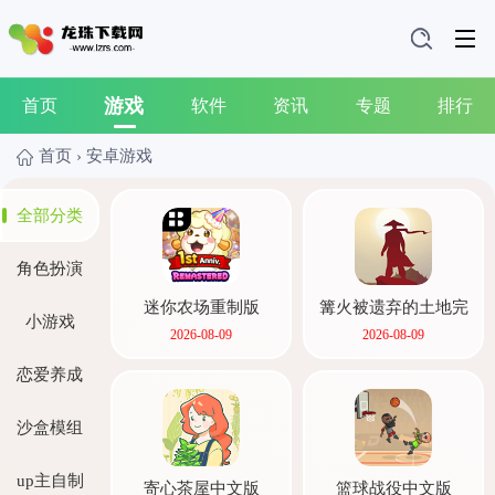
游戏
首页
软件
资讯
专题
排行
首页
›
安卓游戏
全部分类
角色扮演
迷你农场重制版
篝火被遗弃的土地完
小游戏
整版
2026-08-09
2026-08-09
恋爱养成
沙盒模组
up主自制
寄心茶屋中文版
篮球战役中文版