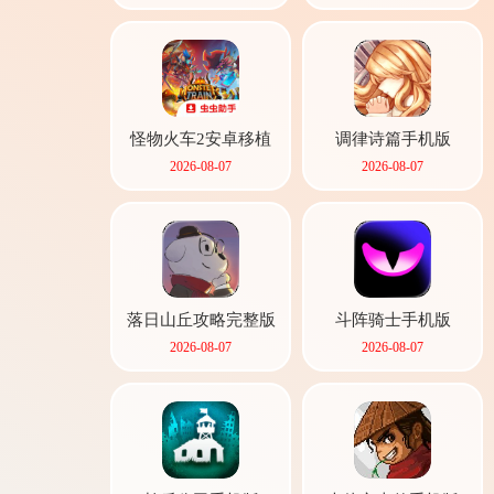
怪物火车2安卓移植
调律诗篇手机版
版
2026-08-07
2026-08-07
排行
角色扮演
小游戏
恋爱养成
沙盒模组
up主自制
赛车竞速
策略塔防
动作射
击
益智休闲
冒险解谜
街机格斗
模拟经营
音乐游戏
单机游戏
战争策略
落日山丘攻略完整版
斗阵骑士手机版
2026-08-07
2026-08-07
系统工具
影音播放
游戏辅助
摄影美颜
办公商务
旅游出行
金融理财
娱乐
趣味
新闻阅读
考试学习
AI软件
健康运动
生活购物
地图导航
主题桌面