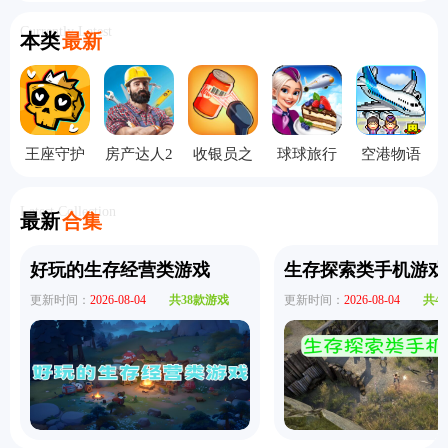
Currently Latest
本类
最新
王座守护
房产达人2
收银员之
球球旅行
空港物语
者手机版
手机版
星中文版
记飞机大
中文版
厨
Latest Collection
最新
合集
好玩的生存经营类游戏
生存探索类手机游戏
更新时间：
2026-08-04
共38款游戏
更新时间：
2026-08-04
共4