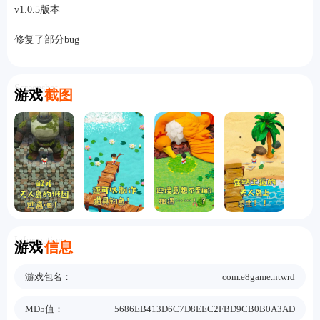
v1.0.5版本
修复了部分bug
Screenshot
游戏
截图
Information
游戏
信息
游戏包名：
com.e8game.ntwrd
MD5值：
5686EB413D6C7D8EEC2FBD9CB0B0A3AD