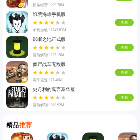
模拟经营 / 209.76M
饥荒海难手机版
查看
单机游戏 / 1745.83M
影眠之地正式版
查看
冒险解谜 / 275.19M
僵尸战车无敌版
查看
赛车竞速 / 71.40M
史丹利的寓言豪华版
查看
冒险解谜 / 368.92M
Recommend
精品
推荐