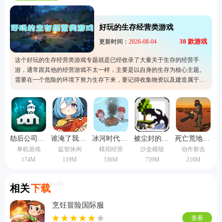
好玩的生存经营类游戏
38
款游戏
更新时间：
2026-08-04
这个好玩的生存经营类游戏专题就是已经收录了大量关于生存的经营手
游，通常跟其他的经营游戏不太一样，主要是以自身的生存为核心主题。
需要在一个危险的环境下努力生存下来，要记得收集物资以及建造属于自
己的避难所或者小屋。所以整体的玩法自由度会很高，而且也更加有挑战
性，有兴趣就快选择一个适合自己的。
劫后公司手机版
谁淹了我的世界手机版
冰河时代生存大亨
被尘封的故事单机版
死亡荒地生存联机版
单机游戏
益智休闲
模拟经营
沙盒模组
动作射击
174M
119M
336M
739M
216M
Related Downloads
相关
下载
烹饪冒险国际服
查看