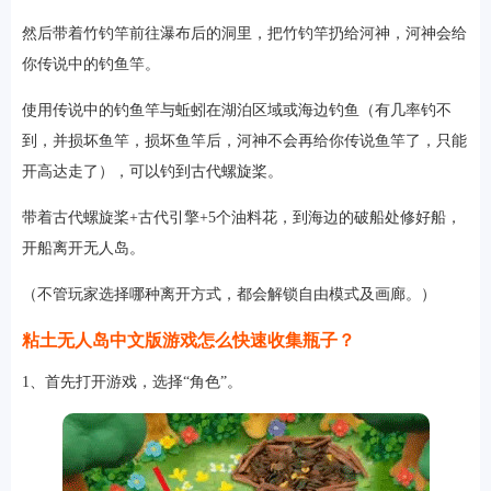
然后带着竹钓竿前往瀑布后的洞里，把竹钓竿扔给河神，河神会给
你传说中的钓鱼竿。
使用传说中的钓鱼竿与蚯蚓在湖泊区域或海边钓鱼（有几率钓不
到，并损坏鱼竿，损坏鱼竿后，河神不会再给你传说鱼竿了，只能
开高达走了），可以钓到古代螺旋桨。
带着古代螺旋桨+古代引擎+5个油料花，到海边的破船处修好船，
开船离开无人岛。
（不管玩家选择哪种离开方式，都会解锁自由模式及画廊。）
粘土无人岛中文版游戏怎么快速收集瓶子？
1、首先打开游戏，选择“角色”。