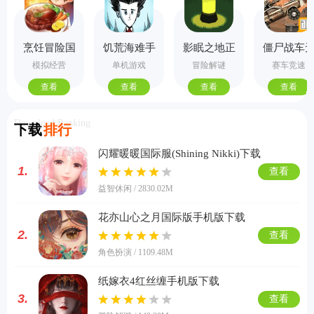
烹饪冒险国
饥荒海难手
影眠之地正
僵尸战车
际服
机版
式版
敌版
模拟经营
单机游戏
冒险解谜
赛车竞速
查看
查看
查看
查看
Download Ranking
下载
排行
闪耀暖暖国际服(Shining Nikki)下载
1.
查看
益智休闲 / 2830.02M
花亦山心之月国际版手机版下载
2.
查看
角色扮演 / 1109.48M
纸嫁衣4红丝缠手机版下载
3.
查看