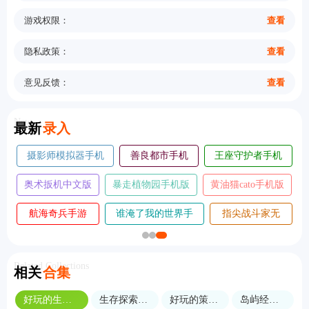
游戏权限：
查看
隐私政策：
查看
意见反馈：
查看
New
最新
录入
摄影师模拟器手机
善良都市手机
王座守护者手机
版
版
版
奥术扳机中文版
暴走植物园手机版
黄油猫cato手机版
航海奇兵手游
谁淹了我的世界手
指尖战斗家无
2026
机版
敌版
Related Collections
相关
合集
好玩的生存经营类游戏
生存探索类手机游戏
好玩的策略生存游戏
岛屿经营游戏合集