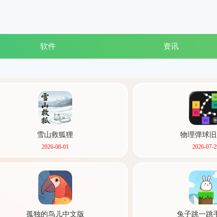
软件
资讯
雪山救狐狸
物理弹球旧
2026-08-01
2026-07-2
孤独的鸟儿中文版
兔子跳一跳