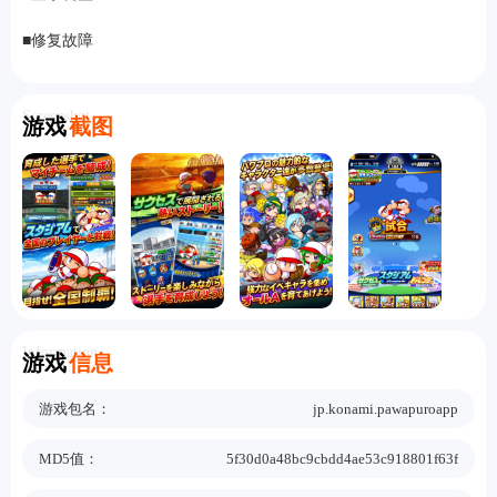
■修复故障
Screenshot
游戏
截图
Information
游戏
信息
游戏包名：
jp.konami.pawapuroapp
MD5值：
5f30d0a48bc9cbdd4ae53c918801f63f