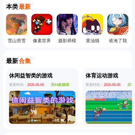
Currently Latest
本类
最新
雪山滑雪
像素世界
摄影师模
黄油猫
谁淹了我
大冒险2中
杯足球赛
拟器手机
cato手机
的世界手
文版
终极版
版
版
机版
Latest Collection
最新
合集
休闲益智类的游戏
体育运动游戏
更新时间：
2026-06-06
共64款游戏
更新时间：
2026-06-06
共7