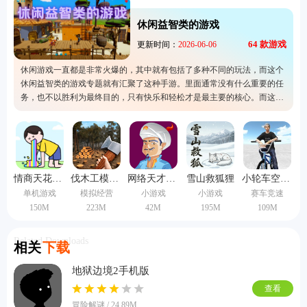
休闲益智类的游戏
64
款游戏
更新时间：
2026-06-06
休闲游戏一直都是非常火爆的，其中就有包括了多种不同的玩法，而这个
休闲益智类的游戏专题就有汇聚了这种手游。里面通常没有什么重要的任
务，也不以胜利为最终目的，只有快乐和轻松才是最主要的核心。而这个
专题就是为了让更多的人认识到这类游戏，而且还可以用来减轻自己的压
力，给自己一个放松身心的机会。
情商天花板手机版
伐木工模拟器3d手机版
网络天才手机版
雪山救狐狸
小轮车空间中文版
单机游戏
模拟经营
小游戏
小游戏
赛车竞速
150M
223M
42M
195M
109M
Related Downloads
相关
下载
地狱边境2手机版
查看
冒险解谜 / 24.89M