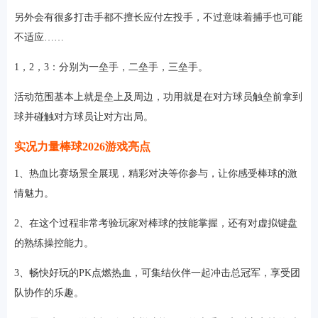
另外会有很多打击手都不擅长应付左投手，不过意味着捕手也可能
不适应……
1，2，3：分别为一垒手，二垒手，三垒手。
活动范围基本上就是垒上及周边，功用就是在对方球员触垒前拿到
球并碰触对方球员让对方出局。
实况力量棒球2026游戏亮点
1、热血比赛场景全展现，精彩对决等你参与，让你感受棒球的激
情魅力。
2、在这个过程非常考验玩家对棒球的技能掌握，还有对虚拟键盘
的熟练操控能力。
3、畅快好玩的PK点燃热血，可集结伙伴一起冲击总冠军，享受团
队协作的乐趣。