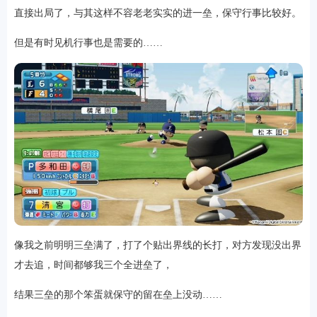
直接出局了，与其这样不容老老实实的进一垒，保守行事比较好。
但是有时见机行事也是需要的……
排行
角色扮演
小游戏
恋爱养成
沙盒模组
up主自制
赛车竞速
策略塔防
动作射
击
益智休闲
冒险解谜
街机格斗
模拟经营
音乐游戏
单机游戏
战争策略
系统工具
影音播放
游戏辅助
摄影美颜
办公商务
旅游出行
金融理财
娱乐
趣味
新闻阅读
考试学习
AI软件
健康运动
生活购物
地图导航
主题桌面
像我之前明明三垒满了，打了个贴出界线的长打，对方发现没出界
才去追，时间都够我三个全进垒了，
结果三垒的那个笨蛋就保守的留在垒上没动……