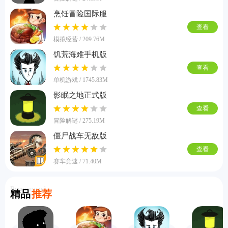
烹饪冒险国际服
查看
模拟经营 / 209.76M
饥荒海难手机版
查看
单机游戏 / 1745.83M
影眠之地正式版
查看
冒险解谜 / 275.19M
僵尸战车无敌版
查看
赛车竞速 / 71.40M
Recommend
精品
推荐