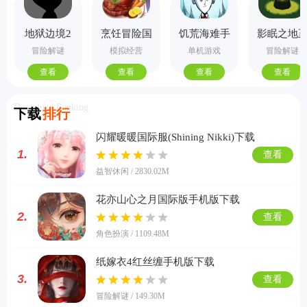
地狱边境2
烹饪冒险国
饥荒海难手
影眠之地
手机版
际服
机版
式版
冒险解谜
模拟经营
单机游戏
冒险解谜
查看
查看
查看
查看
Download Ranking
下载
排行
闪耀暖暖国际服(Shining Nikki)下载
1.
查看
益智休闲 / 2830.02M
花亦山心之月国际版手机版下载
2.
查看
角色扮演 / 1109.48M
纸嫁衣4红丝缠手机版下载
3.
查看
冒险解谜 / 149.30M