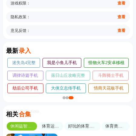
游戏权限：
查看
隐私政策：
查看
意见反馈：
查看
New
最新
录入
迷失岛4完整
我是小鱼儿手机
怪物火车2安卓移植
版
版
版
调律诗篇手机
落日山丘攻略完整
斗阵骑士手机
版
版
版
劫后公司手机
大侠立志传手机
情商天花板手机
版
版
版
Related Collections
相关
合集
休闲益智类的游戏
体育运动游戏
好玩的体育类手游推荐
体育类游戏合集