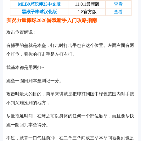
MLB9局职棒25中文版
11.0.1最新版
查看
黑猴子棒球汉化版
1.8官方版
查看
实况力量棒球2026游戏新手入门攻略指南
软件
攻击位置解说：
有捕手的垒就是本垒，打击时打击手也在这个位置。左面右面有两
资讯
个打位，看你的打击手是左打右打。
我基本都是用两打~
专题
跑垒一圈回到本垒则记一分。
攻击时最大的目的，简单来讲就是把球打到图中绿色范围内对手接
不到又难捡到的地方，
尽量拖延时间，在球之前以身体的任何一个部位触垒，而且要尽快
跑一圈回到本垒得分。
不过，就算一口气往前冲，在二垒三垒间或三垒本垒间被捉到也是