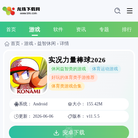
游戏
首页
软件
资讯
专题
排行
首页
›
游戏
›
益智休闲
›
详情
实况力量棒球2026
休闲益智类的游戏
体育运动游戏
好玩的体育类手游推荐
体育类游戏合集
系统： Android
大小： 155.42M
更新： 2026-06-06
版本： v11.5.5
安卓下载