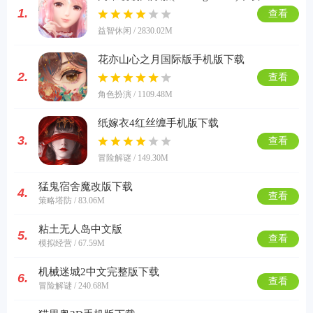
1.
查看
益智休闲 / 2830.02M
花亦山心之月国际版手机版下载
2.
查看
角色扮演 / 1109.48M
纸嫁衣4红丝缠手机版下载
3.
查看
冒险解谜 / 149.30M
猛鬼宿舍魔改版下载
4.
查看
策略塔防 / 83.06M
粘土无人岛中文版
5.
查看
模拟经营 / 67.59M
机械迷城2中文完整版下载
6.
查看
冒险解谜 / 240.68M