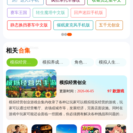
房产达人2手机
疯狂摩托车修改
收银员之星中文
版
版
版
赛车王国
转生魔塔中文版
回声迷踪手机版
静态换挡赛车中文版
催眠麦克风手机版
五千元创业
Related Collections
相关
合集
模拟经营创业
模拟养成游戏
角色扮演
模拟人生游戏
模拟经营创业
97
款游戏
更新时间：
2026-06-05
模拟经营创业游戏合集内收录了各种让玩家可以模拟现实经营的游戏，玩
家可以通过经营餐厅、农场或城市等，发展经济，完善店面设施。同时在
游戏中玩家可能还会面临一些困难，你必须拥有解决各种挑战和问题的能
力才能让你的店铺持续发展。这类游戏的玩法都较为自由，玩家可以在空
闲时进行游戏。