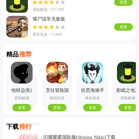
查看
冒险解谜 / 275.19M
僵尸战车无敌版
查看
赛车竞速 / 71.40M
Recommend
精品
推荐
地狱边境2
烹饪冒险国
饥荒海难手
影眠之地
手机版
际服
机版
式版
冒险解谜
模拟经营
单机游戏
冒险解谜
查看
查看
查看
查看
Download Ranking
下载
排行
闪耀暖暖国际服(Shining Nikki)下载