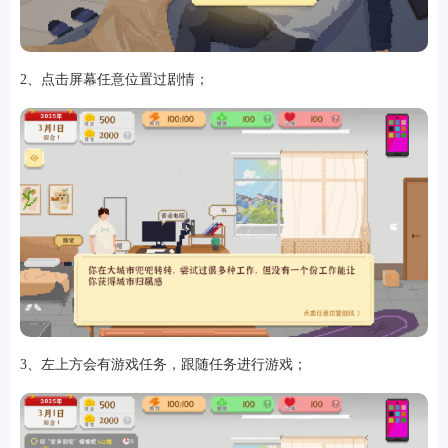
2、点击屏幕任意位置过剧情；
排行
角色扮演
小游戏
恋爱养成
沙盒模组
up主自制
赛车竞速
策略塔防
动作射
击
益智休闲
冒险解谜
街机格斗
模拟经营
音乐游戏
单机游戏
战争策略
系统工具
影音播放
游戏辅助
摄影美颜
办公商务
旅游出行
金融理财
娱乐
趣味
新闻阅读
考试学习
AI软件
健康运动
生活购物
地图导航
主题桌面
3、左上方会有游戏任务，跟随任务进行游戏；