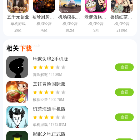
五千元创业
袖珍厨房中文版
机场模拟器大亨无敌版
老爹蛋糕店中文版
兽娘红茶馆汉化版
单机游戏
模拟经营
模拟经营
模拟经营
模拟经营
29M
76M
182M
9M
2119M
Related Downloads
相关
下载
地狱边境2手机版
查看
冒险解谜 / 24.89M
烹饪冒险国际服
查看
模拟经营 / 209.76M
饥荒海难手机版
查看
单机游戏 / 1745.83M
影眠之地正式版