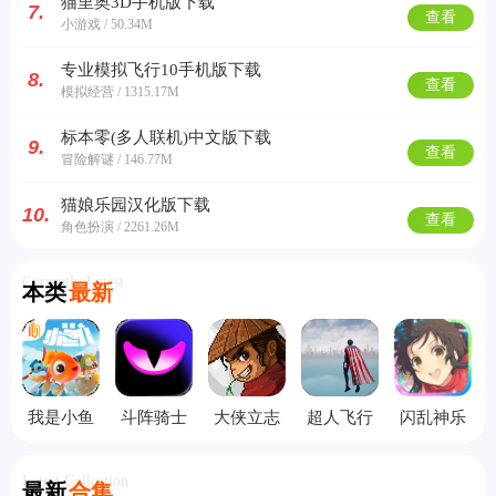
猫里奥3D手机版下载
7.
查看
小游戏 / 50.34M
专业模拟飞行10手机版下载
8.
查看
模拟经营 / 1315.17M
标本零(多人联机)中文版下载
9.
查看
冒险解谜 / 146.77M
猫娘乐园汉化版下载
10.
查看
角色扮演 / 2261.26M
Currently Latest
本类
最新
我是小鱼
斗阵骑士
大侠立志
超人飞行
闪乱神乐
儿手机版
手机版
传手机版
模拟器手
中文版
机版
Latest Collection
最新
合集