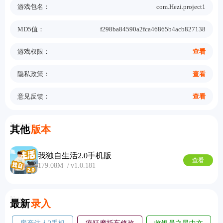
游戏包名：
com.Hezi.project1
MD5值：
f298ba84590a2fca46865b4acb827138
游戏权限：
查看
隐私政策：
查看
意见反馈：
查看
Version
其他
版本
我独自生活2.0手机版
查看
179.08M
v1.0.181
New
最新
录入