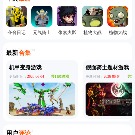
夺舍日记
元气骑士
像素火影
植物大战
植物大战
手机版
3D版
秽土柱间
僵尸指导
僵尸e版支
版
版
线手机版
Latest Collection
最新
合集
机甲变身游戏
假面骑士题材游戏
更新时间：
2026-06-04
共11款游戏
更新时间：
2026-06-04
共1
User Comments
用户
评论