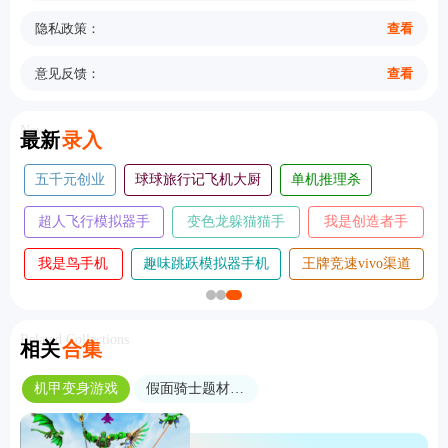
隐私政策：
查看
意见反馈：
查看
New
最新
录入
五千元创业
球球旅行记飞机大厨
单机推理杀
超人飞行模拟器手
变色龙躲猫猫手
我是创造者手
机版
机版
机版
我是鸟手机
趣味跳跃模拟器手机
王牌竞速vivo渠道
版
版
服
Related Collections
相关
合集
机甲变身游戏
假面骑士题材游戏