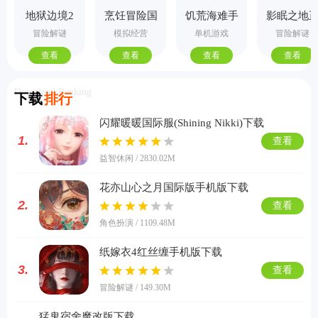
地狱边境2
烹饪冒险国
饥荒海难手
影眠之地
手机版
际服
机版
式版
冒险解谜
模拟经营
单机游戏
冒险解谜
查看
查看
查看
查看
Download Ranking
下载
排行
闪耀暖暖国际服(Shining Nikki)下载
1.
查看
益智休闲 / 2830.02M
花亦山心之月国际版手机版下载
2.
查看
角色扮演 / 1109.48M
纸嫁衣4红丝缠手机版下载
3.
查看
冒险解谜 / 149.30M
猛鬼宿舍魔改版下载