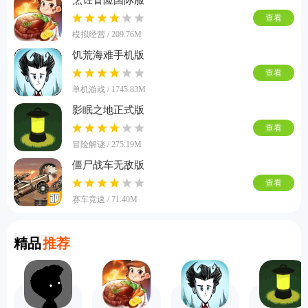
查看
模拟经营 / 209.76M
饥荒海难手机版
查看
单机游戏 / 1745.83M
影眠之地正式版
查看
冒险解谜 / 275.19M
僵尸战车无敌版
查看
赛车竞速 / 71.40M
Recommend
精品
推荐