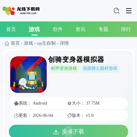
游戏
首页
软件
资讯
专题
排行
首页
›
游戏
›
up主自制
›
详情
创骑变身器模拟器
机甲变身游戏
假面骑士题材游戏
系统： Android
大小： 37.75M
更新： 2026-06-04
版本： v5.0
安卓下载