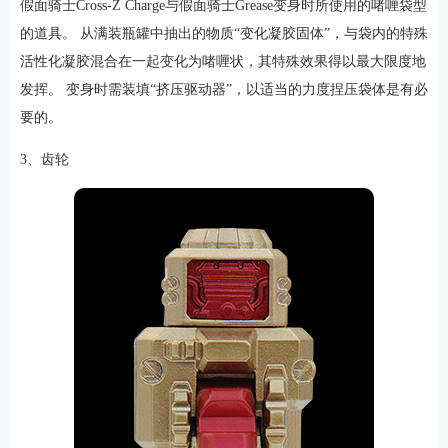
假面骑士Cross-Z Charge与假面骑士Grease变身时所使用的啫喱袋型
的道具。 从满装瓶罐中抽出的物质“变化凝胶固体”，与袋内的特殊
活性化凝胶混合在一起变化为啫喱状，其特殊效果得以最大限度地
发挥。 变身时需装填“挤压驱动器”，以适当的力度捏压袋体是有必
要的。
3、齿轮