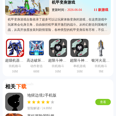
机甲变身游戏
11
款游戏
更新时间：
2026-06-04
机甲变身游戏合集收录了超多可以让玩家体验变身的游戏，在这类游戏中
玩家将会化身主角，自由操控机甲展开激烈的战斗。从科幻射击到策略对
战，从高开放度改装到剧情冒险，各种类型的机甲变身应有尽有，不仅让
你可以看到一个科幻十足的世界还可以体验到非常激烈的战斗。
超级机器人大战J魔改版
高达破坏者3创坏版
超限斗神模拟器1.0版本
超限斗神模拟器正版
银河火花变身器模拟器
街机格斗
动作射击
街机格斗
单机游戏
街机格斗
16M
66M
16M
16M
9M
Related Downloads
相关
下载
地狱边境2手机版
查看
冒险解谜 / 24.89M
烹饪冒险国际服