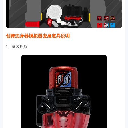
创骑变身器模拟器变身道具说明
1、满装瓶罐
排行
角色扮演
小游戏
恋爱养成
沙盒模组
up主自制
赛车竞速
策略塔防
动作射
击
益智休闲
冒险解谜
街机格斗
模拟经营
音乐游戏
单机游戏
战争策略
系统工具
影音播放
游戏辅助
摄影美颜
办公商务
旅游出行
金融理财
娱乐
趣味
新闻阅读
考试学习
AI软件
健康运动
生活购物
地图导航
主题桌面