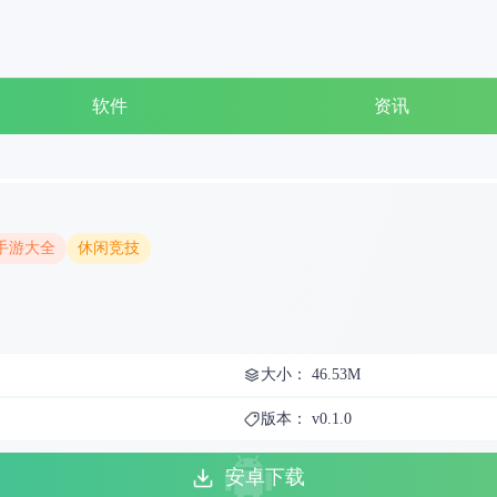
软件
资讯
手游大全
休闲竞技
大小： 46.53M
版本： v0.1.0
安卓下载