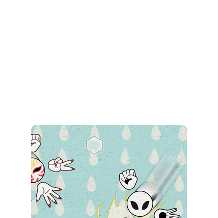
射击
益智休闲
冒险解谜
街机格斗
模拟经营
音乐游戏
单机游戏
战争策略
乐趣味
新闻阅读
考试学习
AI软件
健康运动
生活购物
地图导航
主题桌面