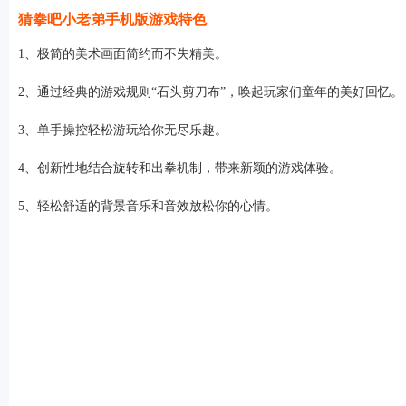
猜拳吧小老弟手机版游戏特色
排行
1、极简的美术画面简约而不失精美。
角色扮演
小游戏
恋爱养成
沙盒模组
up主自制
赛车竞速
策略塔防
动作
2、通过经典的游戏规则“石头剪刀布”，唤起玩家们童年的美好回忆。
系统工具
影音播放
游戏辅助
摄影美颜
办公商务
旅游出行
金融理财
娱
3、单手操控轻松游玩给你无尽乐趣。
4、创新性地结合旋转和出拳机制，带来新颖的游戏体验。
5、轻松舒适的背景音乐和音效放松你的心情。