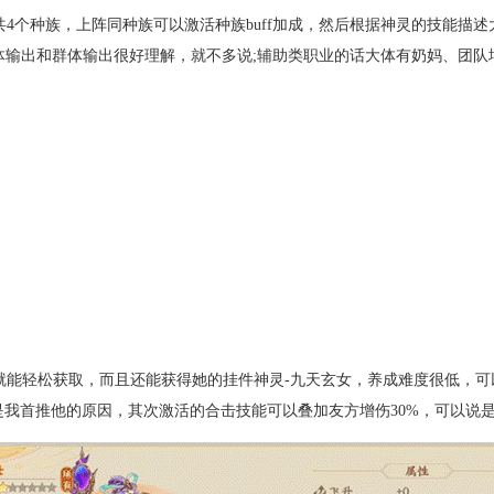
4个种族，上阵同种族可以激活种族buff加成，然后根据神灵的技能描
;单体输出和群体输出很好理解，就不多说;辅助类职业的话大体有奶妈、团
能轻松获取，而且还能获得她的挂件神灵-九天玄女，养成难度很低，可
是我首推他的原因，其次激活的合击技能可以叠加友方增伤30%，可以说