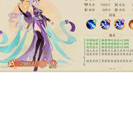
射击
益智休闲
冒险解谜
街机格斗
模拟经营
音乐游戏
单机游戏
战争策略
乐趣味
新闻阅读
考试学习
AI软件
健康运动
生活购物
地图导航
主题桌面