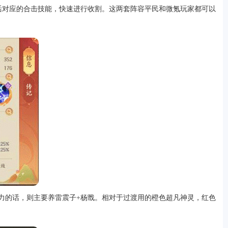
激活对应的合击技能，快速进行收割。这两套阵容平民和微氪玩家都可以
力的话，则主要养雷震子+杨戬。相对于过渡用的橙色超凡神灵，红色