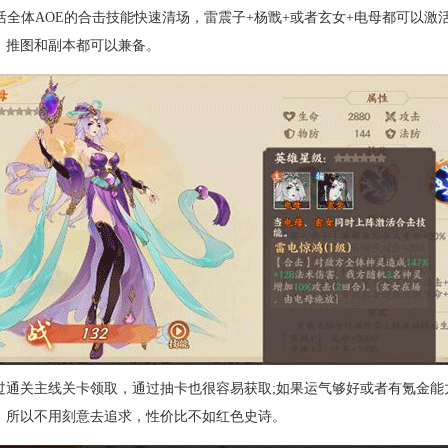
活全体AOE的合击技能快速清场，雷震子+杨戬+或者玄女+电母都可以
，推图和副本都可以兼备。
过通关主线关卡领取，通过抽卡也很容易获取;如果运气够好或者有氪金能
，所以不用刻意去追求，性价比不如红色史诗。