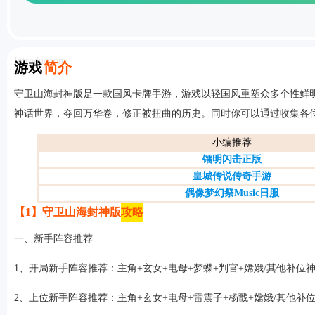
Introduction
游戏
简介
首页
守卫山海封神版是一款国风卡牌手游，游戏以轻国风重塑众多个性鲜
神话世界，夺回万华卷，修正被扭曲的历史。同时你可以通过收集各
小编推荐
镭明闪击正版
皇城传说传奇手游
偶像梦幻祭Music日服
【1】守卫山海封神版
攻略
一、新手阵容推荐
1、开局新手阵容推荐：主角+玄女+电母+梦蝶+判官+嫦娥/其他补位
2、上位新手阵容推荐：主角+玄女+电母+雷震子+杨戬+嫦娥/其他补