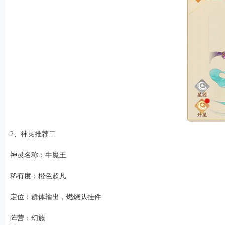
排行
角色扮演
小游戏
恋爱养成
沙盒模组
up主自制
赛车竞速
策略塔防
动作
系统工具
影音播放
游戏辅助
摄影美颜
办公商务
旅游出行
金融理财
娱
2、神灵推荐二
神灵名称：牛魔王
稀有度：橙色超凡
定位：群体输出，燃烧队挂件
阵营：幻族