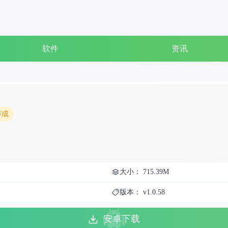
软件
资讯
养成
大小： 715.39M
版本： v1.0.58
安卓下载